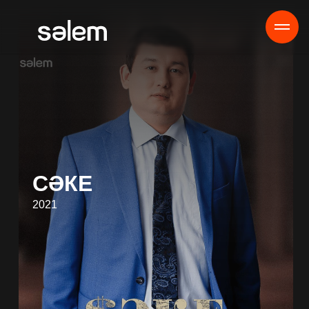
СӘКЕ
2021