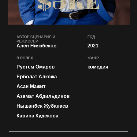
АВТОР СЦЕНАРИЯ И
ГОД
РЕЖИССЕР
Ален Ниязбеков
2021
В РОЛЯХ
ЖАНР
Рустем Омаров
комедия
Ерболат Алкожа
Асан Мажит
Азамат Абдильдинов
Нышанбек Жубанаев
Карина Кудекова