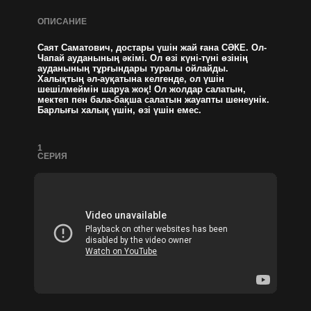
ОПИСАНИЕ
Саят Саматович, достары үшін жай ғана СӘКЕ. Ол-
Чапай ауданының әкімі. Ол өзі күні-түні өзінің
ауданының тұрғындары туралы ойлайды.
Халықтың әл-ауқатына келгенде, ол үшін
шешілмеймін шаруа жоқ! Ол жолдар салатын,
мектеп пен бала-бақша салатын жауапты шенеунік.
Барлығы халық үшін, өзі үшін емес.
1
СЕРИЯ