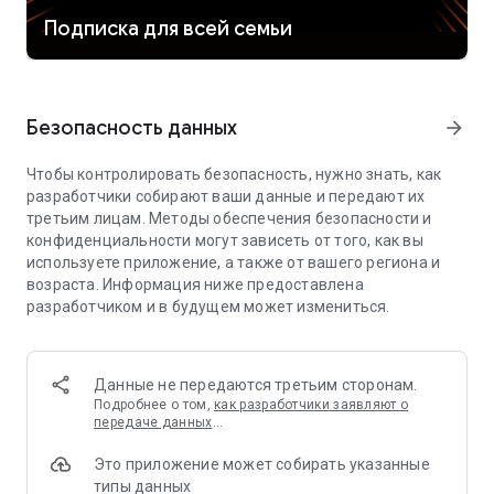
реальном времени, даже если близкие далеко.
Подписка для всей семьи
Ещё в приложении Кинопоиска можно скачать кино:
загружайте и смотрите фильмы без интернета. Смотреть
фильмы офлайн удобно, когда вы в дороге без доступа к
Безопасность данных
arrow_forward
интернету.
Чтобы контролировать безопасность, нужно знать, как
КИНО ДЛЯ ВСЕХ
разработчики собирают ваши данные и передают их
третьим лицам. Методы обеспечения безопасности и
На Кинопоиске есть фильмы и сериалы для поклонников
конфиденциальности могут зависеть от того, как вы
любых жанров, в том числе дорамы (смотрите многие
используете приложение, а также от вашего региона и
популярные дорамы на русском), турецкие сериалы и
возраста. Информация ниже предоставлена
аниме в отличной озвучке. На Кинопоиске найдутся
разработчиком и в будущем может измениться.
дорамы, аниме и турецкие сериалы на русском на любой
вкус.
А детям включайте мультики: «Три кота», «Синий
Данные не передаются третьим сторонам.
трактор», «Маша и Медведь» и другие популярные
Подробнее о том,
как разработчики заявляют о
мультфильмы тоже есть в приложении. Как и детский
передаче данных
…
раздел, в котором можно настроить ограничение по
возрасту — здесь только мультики для детей и семейное
Это приложение может собирать указанные
кино. Смотреть мультики без интернета тоже можно.
типы данных