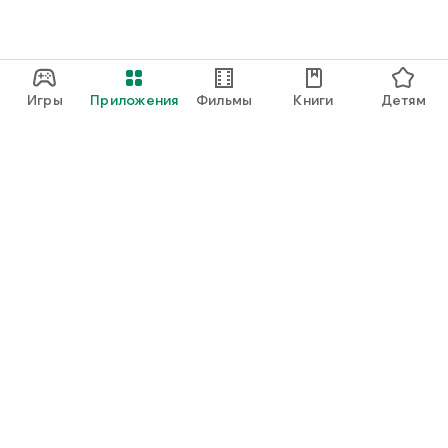
Игры
Приложения
Фильмы
Книги
Детям
Google Play
Play Pass
Play Points
Подарочные карты
Использовать
Правила возврата платежей