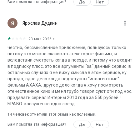
Да
Нет
Вам помогла эта информация?
more_vert
Ярослав Дудкин
23 мая 2026 г.
честно, бессмысленное приложение, пользуюсь только
потому что можно скачивать некоторые фильмы, и
вследствии смотреть когда в поезде, и потому что входит
в подписку плюс, это все аргументы “за“ данный сервис. в
остальных случаях я не вижу смысла в этом сервисе, ну
правда, одно дело когда недоступны “иноагентные“
фильмы АХАХА, другое дело когда я хочу посмотреть
отечественное кино и меня грубо говоря суют х*и под нос.
продавать сериал Интерны 2010 года за 550 рублей !
БРАВО. заслуженно одна звезд
14
человек отметили этот отзыв как полезный.
Да
Нет
Вам помогла эта информация?