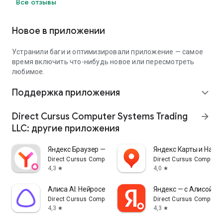
Все отзывы
Новое в приложении
Устранили баги и оптимизировали приложение — самое
время включить что-нибудь новое или пересмотреть
любимое.
Поддержка приложения
expand_more
Direct Cursus Computer Systems Trading
arrow_forward
LLC: другие приложения
Яндекс Браузер — с Алисой AI
Яндекс Карты и Нави
Direct Cursus Computer Systems Trading LLC
Direct Cursus Computer
4,3
4,0
star
star
Алиса AI: Нейросеть Яндекса
Яндекс — с Алисой AI
Direct Cursus Computer Systems Trading LLC
Direct Cursus Computer
4,3
4,3
star
star