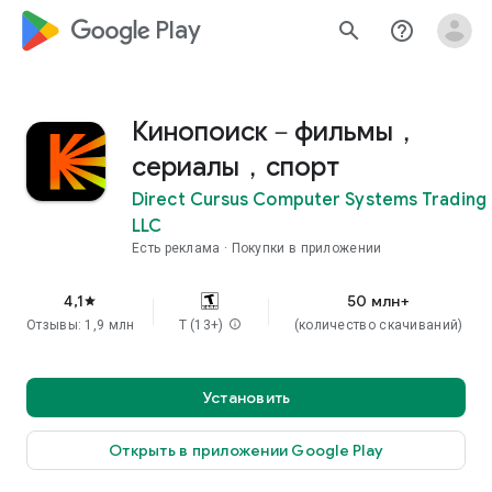
google_logo Play
search
help_outline
Кинопоиск－фильмы，
сериалы，спорт
Direct Cursus Computer Systems Trading
LLC
Есть реклама
Покупки в приложении
4,1
50 млн+
star
Отзывы: 1,9 млн
T (13+)
info
(количество скачиваний)
Установить
Открыть в приложении Google Play