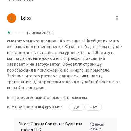
Плюс, которая открывает доступ к огромной библиотеке
фильмов и сериалов, а ещё Яндекс Музыке и Яндекс
Книгам. Также есть Плюс с Амедиатекой и START —
more_vert
Leips
мультиподписка, в которой ещё больше зарубежных и
российских хитов.
12 июля 2026 г.
С Кинопоиском также можно забыть о бесконечных
смотрю чемпионат мира - Аргентина - Швейцария, матч
поисках на «рутуб» (rutube или «рутюб»). В отличие от
эксклюзивно на кинопоиске. Казалось бы, в таком случае
YouTube и «ру туб», на Кинопоиске только
все должно быть на высшем уровне, но на 100 минуте
высококачественные фильмы, сериалы и шоу.
матча , в самый важный его отрезок, трансляция
зависает и не загружается. Обновлял страницу,
Наша библиотека обновляется регулярно — каждый день
перезаходил в приложение, но ничего не помогало.
появляются новые фильмы, сериалы, свежие сезоны
Забавно, что это распространялось лишь на эту
популярных шоу, аниме, дорамы на русском и турецкие
трансляцию, для проверки открыл случайный канал и он
сериалы. Редакционные подборки всегда сориентируют и
спокойно загрузил.
помогут найти фильм по вашему вкусу.
А в разделе «Каналы» вас ждут прямые трансляции
6
человек отметили этот отзыв как полезный.
спорта, шоу и любимые передачи. Если у вас есть умный
телевизор — на нём тоже можно подключить Кинопоиск,
Да
Нет
Вам помогла эта информация?
чтобы смотреть трансляции и тв каналы на большом
экране.
Direct Cursus Computer Systems
12 июля
Загружайте кино заранее, чтобы смотреть фильм вместе
2026 г.
Trading LLC