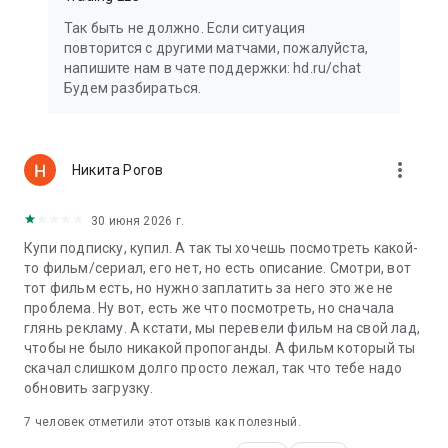
даже когда нет сети. В дороге выручат мультики без
Так быть не должно. Если ситуация
интернета, фильмы без интернета и офлайн-доступ к
повторится с другими матчами, пожалуйста,
сериалам. Скачать фильмы на телефон просто — ищите
напишите нам в чате поддержки: hd.ru/chat
специальный значок на странице того или иного кино. А
Будем разбираться.
ещё вы можете не только скачать фильм, но и сериал.
Если же хотите сходить в кино — киноафиша всегда под
рукой. Смотрите сеансы, находите ближайшие к вам
кинотеатры и покупайте билеты прямо в приложении
more_vert
Никита Рогов
Кинопоиска.
Присоединяйтесь к миллионам зрителей, которые
30 июня 2026 г.
выбирают Кинопоиск — онлайн кинотеатр, где каждый тап
Купи подписку, купил. А так ты хочешь посмотреть какой-
открывает новый мир историй. Здесь можно смотреть
то фильм/сериал, его нет, но есть описание. Смотри, вот
всё: от культовой классики и громких премьер до уютных
тот фильм есть, но нужно заплатить за него это же не
семейных комедий и остросюжетных триллеров.
проблема. Ну вот, есть же что посмотреть, но сначала
глянь рекламу. А кстати, мы перевели фильм на свой лад,
чтобы не было никакой пропоганды. А фильм который ты
скачал слишком долго просто лежал, так что тебе надо
обновить загрузку.
7
человек отметили этот отзыв как полезный.