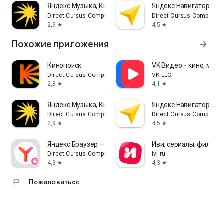
Яндекс Музыка, Книги, Подкасты
Яндекс Навигатор
Direct Cursus Computer Systems Trading LLC
Direct Cursus Computer
2,9
4,5
star
star
Похожие приложения
arrow_forward
Кинопоиск
VK Видео－кино, муль
Direct Cursus Computer Systems Trading LLC
VK LLC
2,8
4,1
star
star
Яндекс Музыка, Книги, Подкасты
Яндекс Навигатор
Direct Cursus Computer Systems Trading LLC
Direct Cursus Computer
2,9
4,5
star
star
Яндекс Браузер — с Алисой AI
Иви: сериалы, фильм
Direct Cursus Computer Systems Trading LLC
ivi.ru
4,3
4,3
star
star
flag
Пожаловаться