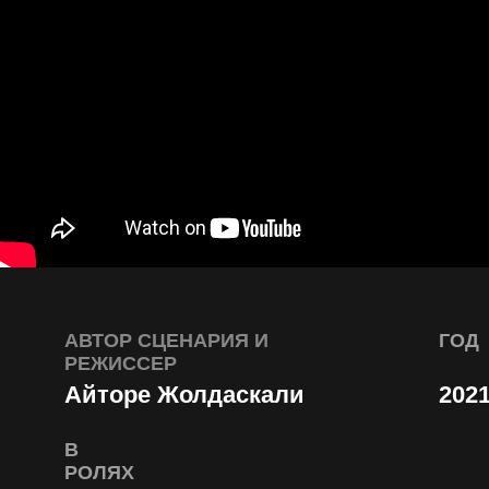
SHEKER
АВТОР СЦЕНАРИЯ И
ГОД
РЕЖИССЕР
Айторе Жолдаскали
2021
В
РОЛЯХ
Азат Жумадил
Мадина Какимсеитова
Шарип Серик