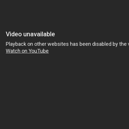
ию
атывающего сериала!