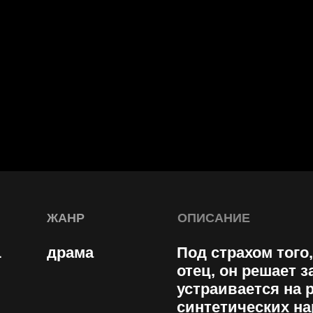
ЖАНР
ОПИСАНИЕ
драма
Под страхом того, что об э
отец, он решает заработат
устраивается на работу ку
синтетических наркотиков
распространяет наркотики 
своей цели. С появлением 
внимание девушка мечты и