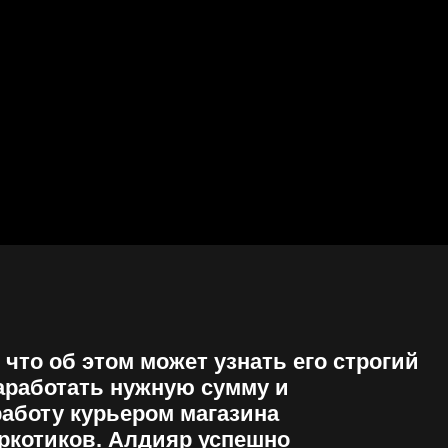
том может узнать его строгий
ь нужную сумму и
рьером магазина
. Алдияр успешно
и входит во вкус, забывая о
денег, на него обращает
 нечестный полицейский.